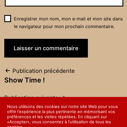
Enregistrer mon nom, mon e-mail et mon site dans
le navigateur pour mon prochain commentaire.
Publication précédente
Show Time !
Publication suivante
Mâle de cœur
Nous utilisons des cookies sur notre site Web pour vous
offrir l'expérience la plus pertinente en mémorisant vos
préférences et les visites répétées. En cliquant sur
«Accepter», vous consentez à l'utilisation de tous les
07 79 46 94 27
contact@mirail-production.fr