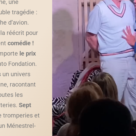
ine, une
uble tragédie :
he d’avion.
la réécrit pour
ent
comédie !
emporte
le prix
to Fondation.
 un univers
rne, racontant
utes les
tteries.
Sept
e tromperies et
un Ménestrel-