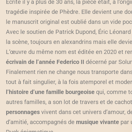
Écrite il y a plus de 30 ans, la pièce était, à l’orig
tragédie inspirée de Phèdre. Elle devient une do
le manuscrit original est oublié dans un vide poc
Avec le soutien de Patrick Dupond, Éric Léonard 
la scène, toujours en alexandrins mais elle devi
L’œuvre du même nom est éditée en 2020 et r
écrivain de l’année Federico II
décerné par Solun
Finalement rien ne change nous transporte dans
tout à fait singulier, à la fois atemporel et mode
l’histoire d’une famille bourgeoise
qui, comme to
autres familles, a son lot de travers et de cacho
personnages
vivent dans cet univers d’amour, d
d’amitié, accompagnés de
musique vivante
par 